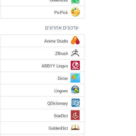
Greenshot
PicPick
עדכונים אחרונים
Anime Studio
ZBrush
ABBYY Lingvo
Dicter
Lingoes
QDictionary
StarDict
GoldenDict