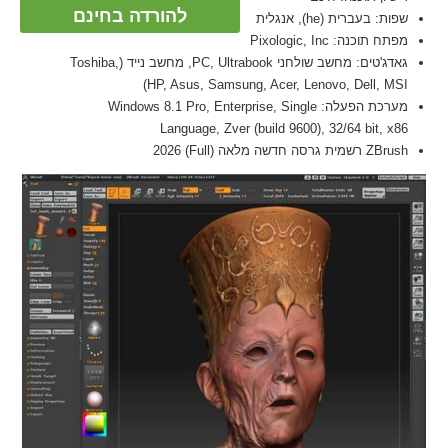
להורדה בחינם
שפות: בעברית (he), אנגלית
מפתח תוכנה: Pixologic, Inc
גאדג'טים: מחשב שולחני PC, Ultrabook, מחשב נייד (Toshiba,
HP, Asus, Samsung, Acer, Lenovo, Dell, MSI)
מערכת הפעלה: Windows 8.1 Pro, Enterprise, Single
Language, Zver (build 9600), 32/64 bit, x86
ZBrush רשמית גרסה חדשה מלאה (Full) 2026