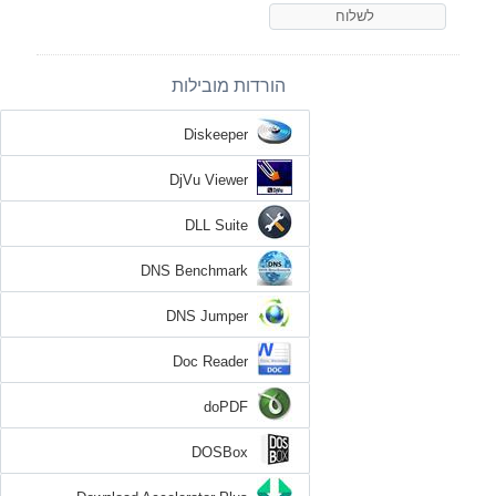
הורדות מובילות
Diskeeper
DjVu Viewer
DLL Suite
DNS Benchmark
DNS Jumper
Doc Reader
doPDF
DOSBox