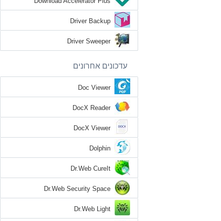
Download Accelerator Plus
Driver Backup
Driver Sweeper
עדכונים אחרונים
Doc Viewer
DocX Reader
DocX Viewer
Dolphin
Dr.Web CureIt
Dr.Web Security Space
Dr.Web Light