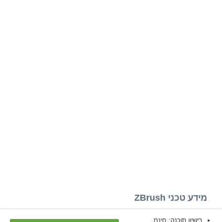
מידע טכני ZBrush
רישיון תוכנה: חינם