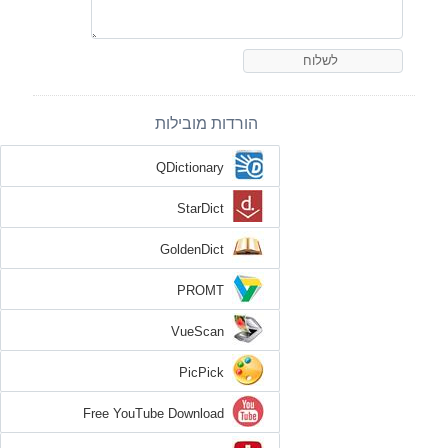
הורדות מובילות
QDictionary
StarDict
GoldenDict
PROMT
VueScan
PicPick
Free YouTube Download