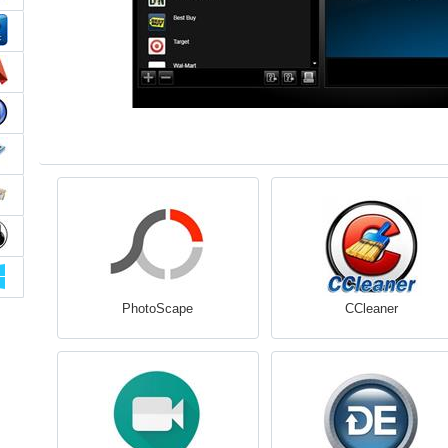
PhotoScape
CCleaner