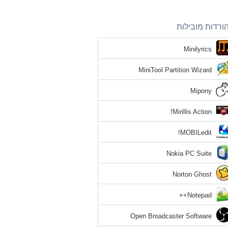
ורדות מובילות
Minilyrics
MiniTool Partition Wizard
Mipony
Mirillis Action!
MOBILedit!
Nokia PC Suite
Norton Ghost
Notepad++
Open Broadcaster Software