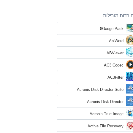
ורדות מובילות
8GadgetPack
AbiWord
ABViewer
AC3 Codec
AC3Filter
Acronis Disk Director Suite
Acronis Disk Director
Acronis True Image
Active File Recovery